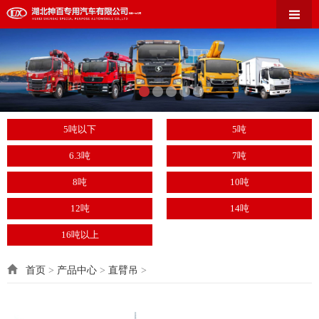
5吨以下
5吨
6.3吨
7吨
8吨
10吨
12吨
14吨
16吨以上
首页
>
产品中心
>
直臂吊
>