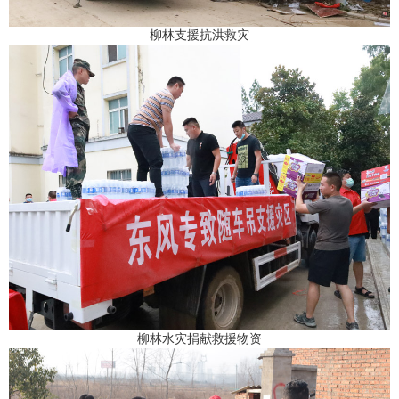
柳林支援抗洪救灾
柳林水灾捐献救援物资