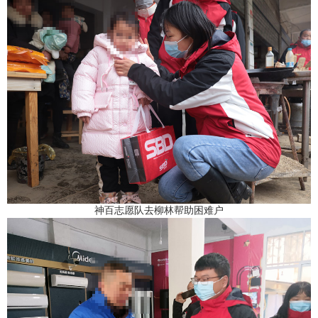
神百志愿队去柳林帮助困难户