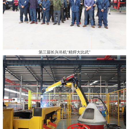
第三届长兴吊机“精焊大比武”