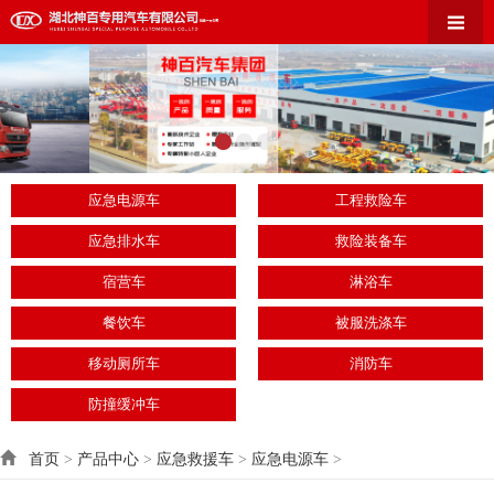
应急电源车
工程救险车
应急排水车
救险装备车
宿营车
淋浴车
餐饮车
被服洗涤车
移动厕所车
消防车
防撞缓冲车
首页
>
产品中心
>
应急救援车
>
应急电源车
>