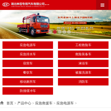
应急电源车
工程救险车
应急排水车
救险装备车
宿营车
淋浴车
餐饮车
被服洗涤车
移动厕所车
消防车
防撞缓冲车
首页
>
产品中心
>
应急救援车
>
应急电源车
>