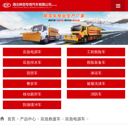
应急电源车
工程救险车
应急排水车
救险装备车
宿营车
淋浴车
餐饮车
被服洗涤车
移动厕所车
消防车
防撞缓冲车
首页
>
产品中心
>
应急救援车
>
应急电源车
>