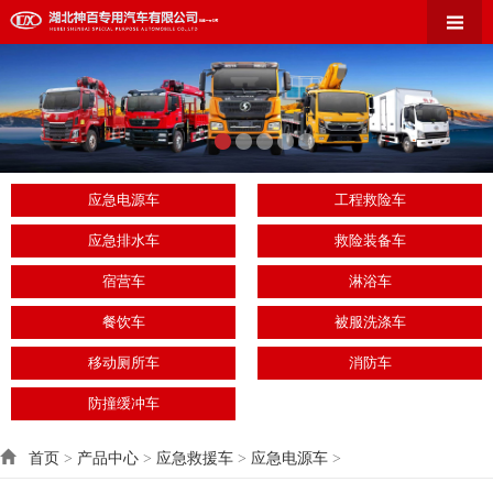
应急电源车
工程救险车
应急排水车
救险装备车
宿营车
淋浴车
餐饮车
被服洗涤车
移动厕所车
消防车
防撞缓冲车
首页
>
产品中心
>
应急救援车
>
应急电源车
>